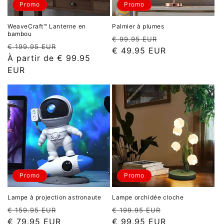
o
Promo
Promo
n
WeaveCraft™ Lanterne en
Palmier à plumes
bambou
Prix
Prix
€ 99.95 EUR
:
Prix
Prix
€ 199.95 EUR
habituel
promotionnel
€ 49.95 EUR
habituel
promotionnel
À partir de
€ 99.95
EUR
Promo
Promo
Lampe à projection astronaute
Lampe orchidée cloche
Prix
Prix
Prix
Prix
€ 159.95 EUR
€ 199.95 EUR
habituel
promotionnel
habituel
promotionnel
€ 79.95 EUR
€ 99.95 EUR