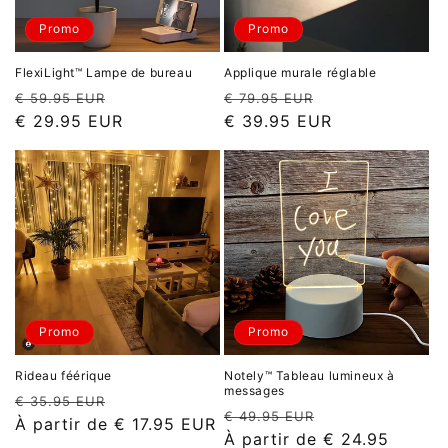
Promo
Promo
FlexiLight™ Lampe de bureau
Applique murale réglable
Prix
Prix
Prix
Prix
€ 59.95 EUR
€ 79.95 EUR
habituel
promotionnel
habituel
promotionnel
€ 29.95 EUR
€ 39.95 EUR
Promo
Promo
Rideau féérique
Notely™ Tableau lumineux à
messages
Prix
Prix
€ 35.95 EUR
Prix
Prix
€ 49.95 EUR
habituel
promotionnel
À partir de
€ 17.95 EUR
habituel
promotionnel
À partir de
€ 24.95