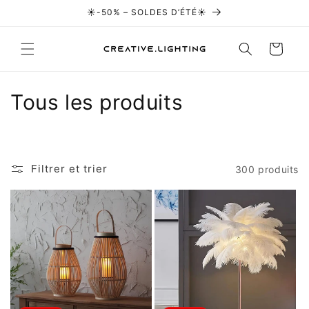
Ignorer et
☀️-50% – SOLDES D’ÉTÉ☀️
passer au
contenu
Panier
C
Tous les produits
o
l
Filtrer et trier
300 produits
l
e
c
t
i