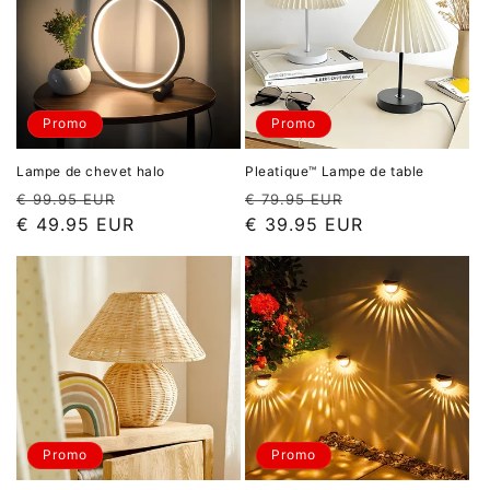
Promo
Promo
Lampe de chevet halo
Pleatique™ Lampe de table
Prix
Prix
Prix
Prix
€ 99.95 EUR
€ 79.95 EUR
habituel
promotionnel
habituel
promotionnel
€ 49.95 EUR
€ 39.95 EUR
Promo
Promo