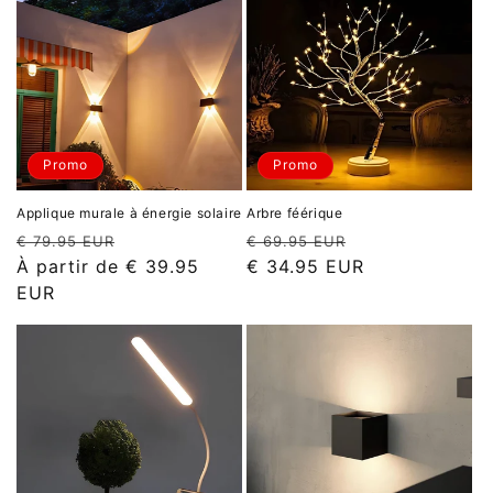
Promo
Promo
Applique murale à énergie solaire
Arbre féérique
Prix
Prix
Prix
Prix
€ 79.95 EUR
€ 69.95 EUR
habituel
promotionnel
habituel
promotionnel
À partir de
€ 39.95
€ 34.95 EUR
EUR