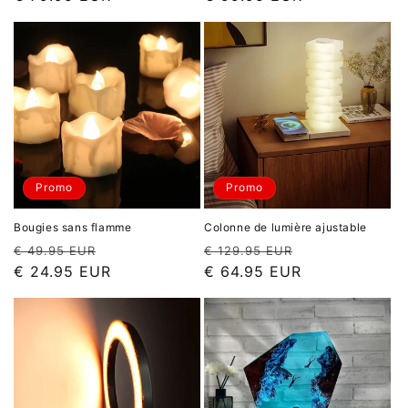
Promo
Promo
Bougies sans flamme
Colonne de lumière ajustable
Prix
Prix
Prix
Prix
€ 49.95 EUR
€ 129.95 EUR
habituel
promotionnel
habituel
promotionnel
€ 24.95 EUR
€ 64.95 EUR