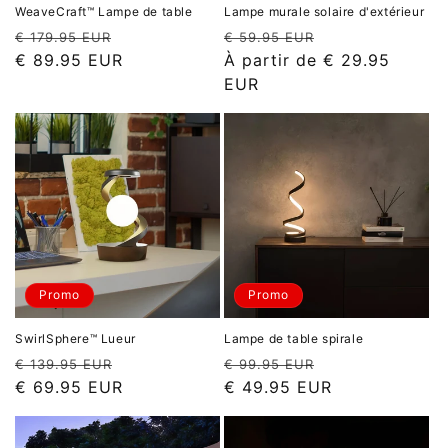
WeaveCraft™ Lampe de table
Lampe murale solaire d'extérieur
Prix
Prix
Prix
Prix
€ 179.95 EUR
€ 59.95 EUR
habituel
promotionnel
habituel
promotionnel
€ 89.95 EUR
À partir de
€ 29.95
EUR
Promo
Promo
SwirlSphere™ Lueur
Lampe de table spirale
Prix
Prix
Prix
Prix
€ 139.95 EUR
€ 99.95 EUR
habituel
promotionnel
habituel
promotionnel
€ 69.95 EUR
€ 49.95 EUR