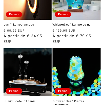
Promo
Promo
Lumi™ Lampe anneau
WhisperSea™ Lampe de nuit
Prix
Prix
Prix
Prix
€ 69.95 EUR
€ 159.95 EUR
habituel
promotionnel
habituel
promotionnel
À partir de
€ 34.95
À partir de
€ 79.95
EUR
EUR
Promo
Promo
Humidificateur Titanic
GlowPebbles™ Pierres
lumineuses