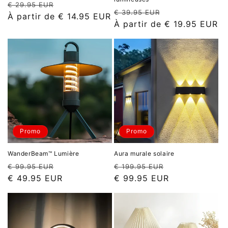
Prix
Prix
€ 29.95 EUR
Prix
Prix
€ 39.95 EUR
habituel
promotionnel
À partir de
€ 14.95 EUR
habituel
promotionnel
À partir de
€ 19.95 EUR
Promo
Promo
WanderBeam™ Lumière
Aura murale solaire
Prix
Prix
Prix
Prix
€ 99.95 EUR
€ 199.95 EUR
habituel
promotionnel
habituel
promotionnel
€ 49.95 EUR
€ 99.95 EUR