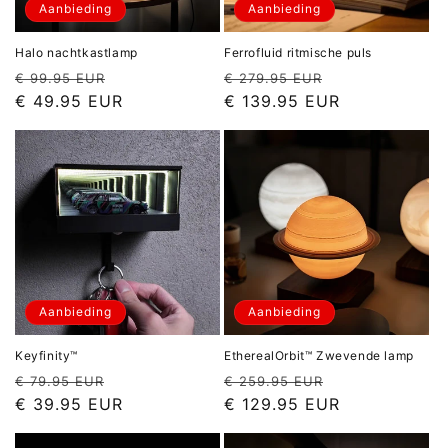
e
Aanbieding
Aanbieding
:
Halo nachtkastlamp
Ferrofluid ritmische puls
Normale
Aanbiedingsprijs
Normale
Aanbiedingspr
€ 99.95 EUR
€ 279.95 EUR
prijs
prijs
€ 49.95 EUR
€ 139.95 EUR
Aanbieding
Aanbieding
Keyfinity™
EtherealOrbit™ Zwevende lamp
Normale
Aanbiedingsprijs
Normale
Aanbiedingspr
€ 79.95 EUR
€ 259.95 EUR
prijs
prijs
€ 39.95 EUR
€ 129.95 EUR