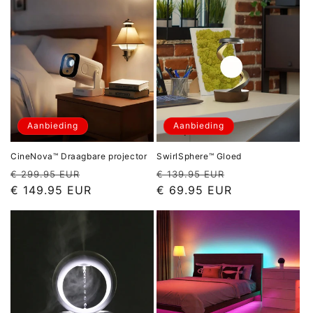
Aanbieding
Aanbieding
CineNova™ Draagbare projector
SwirlSphere™ Gloed
Normale
Aanbiedingsprijs
Normale
Aanbiedingspr
€ 299.95 EUR
€ 139.95 EUR
prijs
prijs
€ 149.95 EUR
€ 69.95 EUR