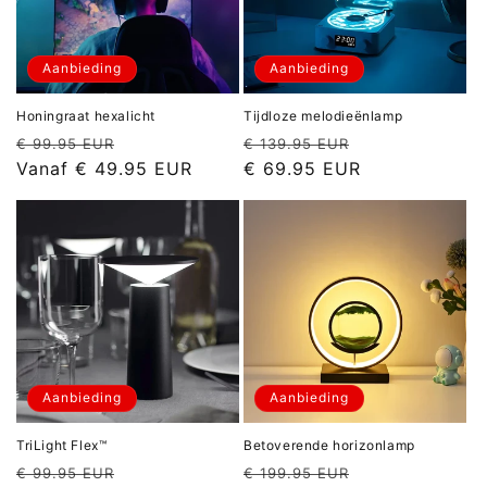
Aanbieding
Aanbieding
Honingraat hexalicht
Tijdloze melodieënlamp
Normale
Aanbiedingsprijs
Normale
Aanbiedingspr
€ 99.95 EUR
€ 139.95 EUR
prijs
prijs
Vanaf
€ 49.95 EUR
€ 69.95 EUR
Aanbieding
Aanbieding
TriLight Flex™
Betoverende horizonlamp
Normale
Aanbiedingsprijs
Normale
Aanbiedingspr
€ 99.95 EUR
€ 199.95 EUR