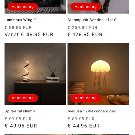
Aanbieding
Aanbieding
Luminous Wings™
Steampunk Sentinel Light™
Normale
Aanbiedingsprijs
Normale
Aanbiedingspr
€ 99.95 EUR
€ 259.95 EUR
prijs
prijs
Vanaf
€ 49.95 EUR
€ 129.95 EUR
Aanbieding
Aanbieding
Spiraaltafellamp
Medusa™ Zwevende gloed
Normale
Aanbiedingsprijs
Normale
Aanbiedingspri
€ 99.95 EUR
€ 89.95 EUR
prijs
prijs
€ 49.95 EUR
€ 44.95 EUR