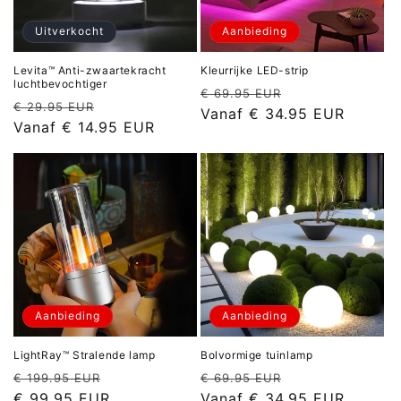
Uitverkocht
Aanbieding
Levita™ Anti-zwaartekracht
Kleurrijke LED-strip
luchtbevochtiger
Normale
Aanbiedingspri
€ 69.95 EUR
Normale
Aanbiedingsprijs
€ 29.95 EUR
prijs
Vanaf
€ 34.95 EUR
prijs
Vanaf
€ 14.95 EUR
Aanbieding
Aanbieding
LightRay™ Stralende lamp
Bolvormige tuinlamp
Normale
Aanbiedingsprijs
Normale
Aanbiedingspri
€ 199.95 EUR
€ 69.95 EUR
prijs
prijs
€ 99.95 EUR
Vanaf
€ 34.95 EUR