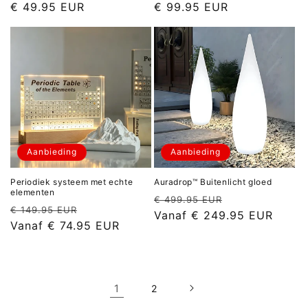
prijs
prijs
€ 49.95 EUR
€ 99.95 EUR
Aanbieding
Aanbieding
Periodiek systeem met echte
Auradrop™ Buitenlicht gloed
elementen
Normale
Aanbiedingspr
€ 499.95 EUR
Normale
Aanbiedingsprijs
€ 149.95 EUR
prijs
Vanaf
€ 249.95 EUR
prijs
Vanaf
€ 74.95 EUR
1
2