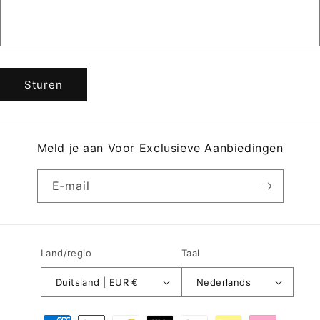
r
m
u
l
Sturen
i
e
r
Meld je aan Voor Exclusieve Aanbiedingen
E‑mail
Land/regio
Taal
Duitsland | EUR €
Nederlands
Betaalmethoden