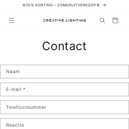
Meteen naar
☀️50% KORTING – ZOMERUITVERKOOP☀️
de content
Winkelwagen
Contact
C
Naam
o
n
E‑mail
*
t
a
c
Telefoonnummer
t
f
Reactie
o