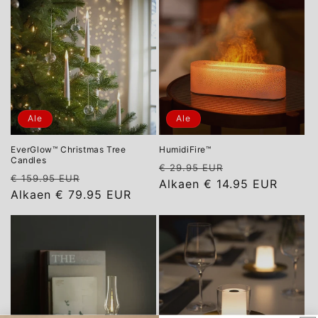
Ale
Ale
EverGlow™ Christmas Tree
HumidiFire™
Candles
Normaalihinta
Alennushinta
€ 29.95 EUR
Normaalihinta
Alennushinta
€ 159.95 EUR
Alkaen
€ 14.95 EUR
Alkaen
€ 79.95 EUR