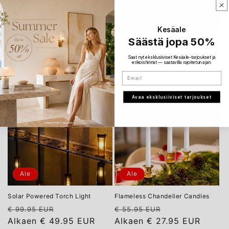
Ale
Ale
Kesäale
Säästä jopa 50%
Vintage LED Lantern
Romantica™ Candle Lamp
Normaalihinta
Alennushinta
Normaalihinta
Alennushinta
€ 319.95 EUR
€ 179.95 EUR
Saat nyt eksklusiiviset Kesäale-tarjoukset ja
erikoishinnat — saatavilla rajoitetun ajan.
€ 159.95 EUR
€ 89.95 EUR
Email
Avaa eksklusiiviset tarjoukset
Ale
Ale
Solar Powered Torch Light
Flameless Chandelier Candles
Normaalihinta
Alennushinta
Normaalihinta
Alennushinta
€ 99.95 EUR
€ 55.95 EUR
Alkaen
€ 49.95 EUR
Alkaen
€ 27.95 EUR