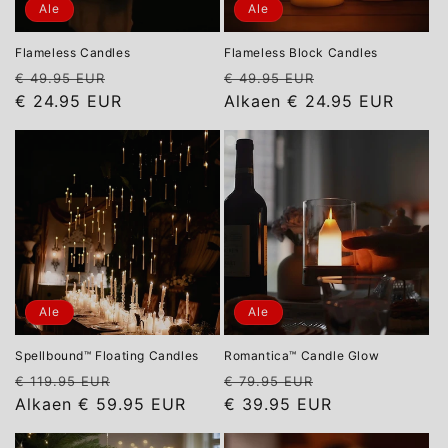
:
Ale
Ale
Flameless Candles
Flameless Block Candles
Normaalihinta
Alennushinta
Normaalihinta
Alennushinta
€ 49.95 EUR
€ 49.95 EUR
€ 24.95 EUR
Alkaen
€ 24.95 EUR
Ale
Ale
Spellbound™ Floating Candles
Romantica™ Candle Glow
Normaalihinta
Alennushinta
Normaalihinta
Alennushinta
€ 119.95 EUR
€ 79.95 EUR
Alkaen
€ 59.95 EUR
€ 39.95 EUR