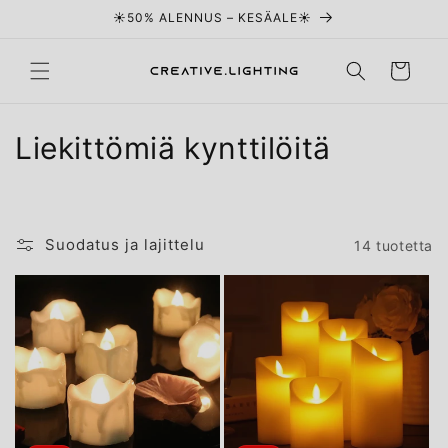
Ohita ja siirry
☀️50% ALENNUS – KESÄALE☀️
sisältöön
Ostoskori
K
Liekittömiä kynttilöitä
o
k
Suodatus ja lajittelu
14 tuotetta
o
e
l
m
a