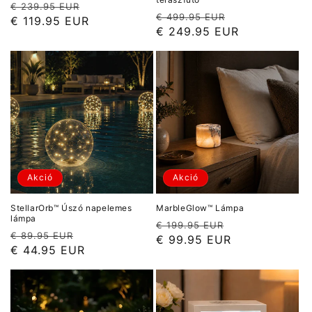
Normál
Akciós
€ 239.95 EUR
Normál
Akciós
€ 499.95 EUR
ár
ár
€ 119.95 EUR
ár
ár
€ 249.95 EUR
Akció
Akció
StellarOrb™ Úszó napelemes
MarbleGlow™ Lámpa
lámpa
Normál
Akciós
€ 199.95 EUR
Normál
Akciós
€ 89.95 EUR
ár
ár
€ 99.95 EUR
ár
ár
€ 44.95 EUR