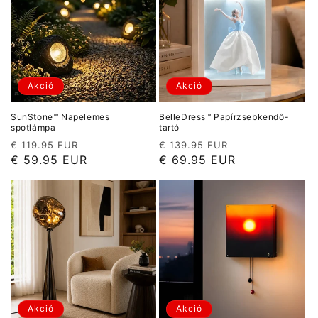
Akció
Akció
SunStone™ Napelemes
BelleDress™ Papírzsebkendő-
spotlámpa
tartó
Normál
Akciós
Normál
Akciós
€ 119.95 EUR
€ 139.95 EUR
ár
ár
ár
ár
€ 59.95 EUR
€ 69.95 EUR
Akció
Akció