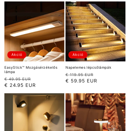
Akció
Akció
EasyStick™ Mozgásérzékelős
Napelemes lépcsőlámpák
lámpa
Normál
Akciós
€ 119.95 EUR
Normál
Akciós
€ 49.95 EUR
ár
ár
€ 59.95 EUR
ár
ár
€ 24.95 EUR