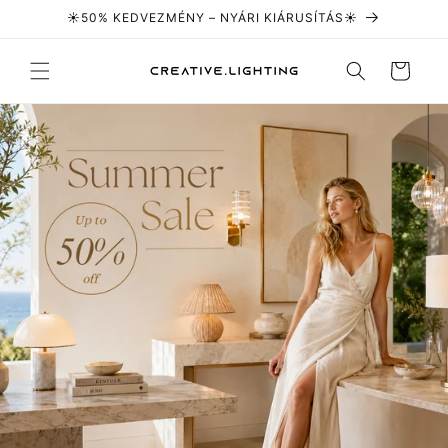
Ugrás a
☀️50% KEDVEZMÉNY – NYÁRI KIÁRUSÍTÁS☀️
tartalomhoz
Kosár