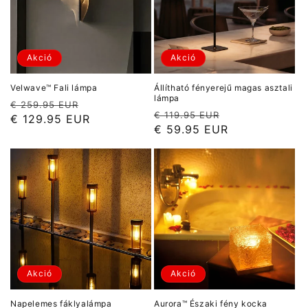
Akció
Akció
Velwave™ Fali lámpa
Állítható fényerejű magas asztali
lámpa
Normál
Akciós
€ 259.95 EUR
Normál
Akciós
€ 119.95 EUR
ár
ár
€ 129.95 EUR
ár
ár
€ 59.95 EUR
Akció
Akció
Napelemes fáklyalámpa
Aurora™ Északi fény kocka