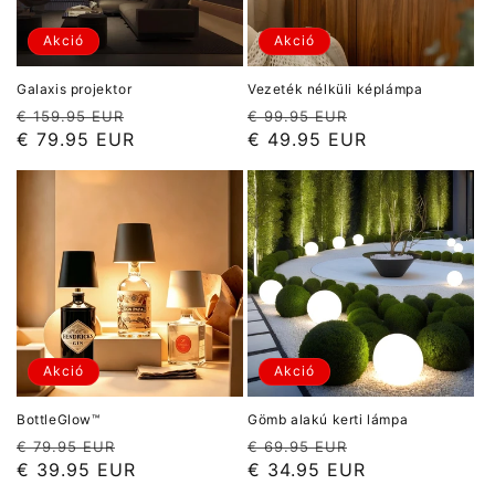
Akció
Akció
Galaxis projektor
Vezeték nélküli képlámpa
Normál
Akciós
Normál
Akciós
€ 159.95 EUR
€ 99.95 EUR
ár
ár
ár
ár
€ 79.95 EUR
€ 49.95 EUR
Akció
Akció
BottleGlow™
Gömb alakú kerti lámpa
Normál
Akciós
Normál
Akciós
€ 79.95 EUR
€ 69.95 EUR
ár
ár
ár
ár
€ 39.95 EUR
€ 34.95 EUR