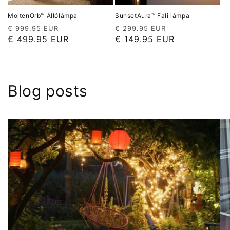
MoltenOrb™ Állólámpa
SunsetAura™ Fali lámpa
Normál
Akciós
Normál
Akciós
€ 999.95 EUR
€ 299.95 EUR
ár
ár
ár
ár
€ 499.95 EUR
€ 149.95 EUR
Blog posts