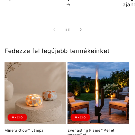
aján
/
1
/
11
Fedezze fel legújabb termékeinket
Akció
Akció
MineralGlow™ Lámpa
Everlasting Flame™ Pellet
teraszfűtő