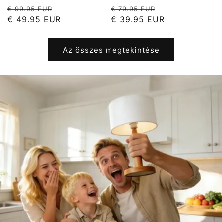
Normál
Akciós
Normál
Akciós
€ 99.95 EUR
€ 79.95 EUR
ár
ár
ár
ár
€ 49.95 EUR
€ 39.95 EUR
Az összes megtekintése