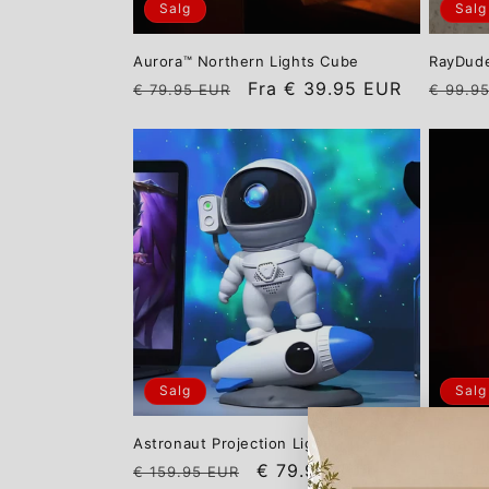
Salg
Salg
Aurora™ Northern Lights Cube
RayDud
Vanlig
Salgspris
Vanlig
Fra
€ 39.95 EUR
€ 79.95 EUR
€ 99.9
pris
pris
Salg
Salg
Astronaut Projection Light
Tetra Bl
Vanlig
Salgspris
Vanlig
€ 79.95 EUR
€ 159.95 EUR
€ 99.9