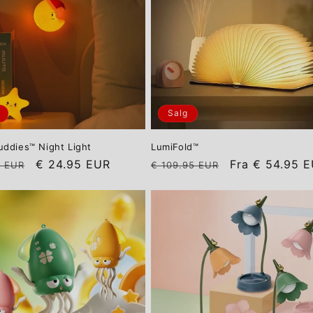
Salg
ddies™ Night Light
LumiFold™
Salgspris
Vanlig
Salgspris
€ 24.95 EUR
Fra
€ 54.95 
5 EUR
€ 109.95 EUR
pris