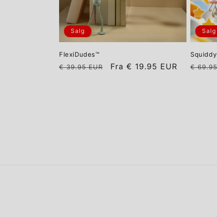
Salg
Salg
FlexiDudes™
Squidd
Vanlig
Salgspris
Vanlig
Fra
€ 19.95 EUR
€ 39.95 EUR
€ 69.9
pris
pris