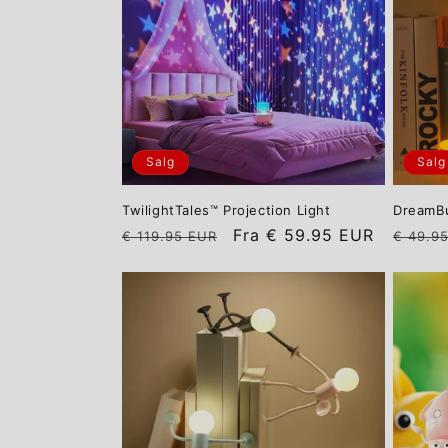
Salg
Salg
TwilightTales™ Projection Light
DreamBu
Vanlig
Salgspris
Vanlig
Fra
€ 59.95 EUR
€ 119.95 EUR
€ 49.9
pris
pris