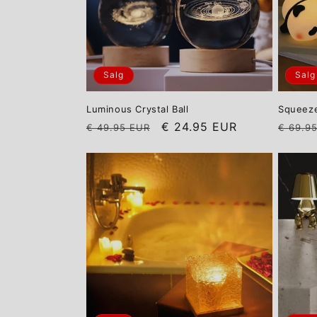
g
:
Salg
Salg
Luminous Crystal Ball
Squeeze
Vanlig
Salgspris
Vanlig
€ 24.95 EUR
€ 49.95 EUR
€ 69.9
pris
pris