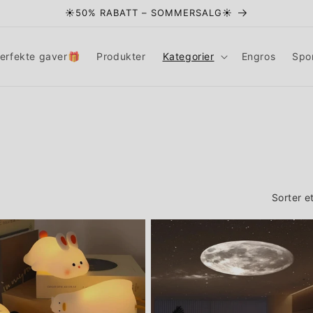
☀️50% RABATT – SOMMERSALG☀️
erfekte gaver🎁
Produkter
Kategorier
Engros
Spo
Sorter et