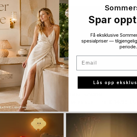
pris
Sommer
Spar oppt
Få eksklusive Sommer
spesialpriser — tilgjengeli
periode.
Email
Salg
Lås opp eksklus
ess™ Tissue Box
Titanic Humidifier
Salgspris
Vanlig
Salgspris
€ 69.95 EUR
Fra
€ 14.95 E
95 EUR
€ 29.95 EUR
pris